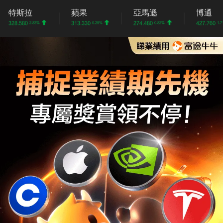
特斯拉
蘋果
亞馬遜
博通
328.580
313.330
274.480
427.760
2.83%
0.29%
0.82%
1.71%