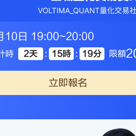
月10日 19:00~20:00
2
計時
2天
:
15時
:
19分
限額
立即報名