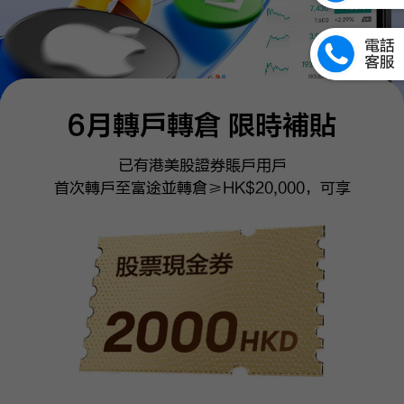
6月轉戶轉倉 限時補貼
已有港美股證券賬戶用戶
首次轉戶至富途並轉倉≥HK$20,000，可享