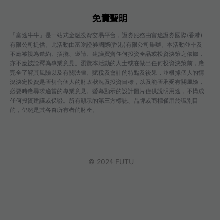
免責聲明
「富途牛牛」是一站式金融投資交易平台，證券服務由富途證券國際(香港)
有限公司提供。此活動由富途證券國際(香港)有限公司舉辦。本活動並非及
不應被視為邀約、招攬、邀請、建議買賣任何投資產品或投資決策之依據，
亦不應被詮釋為專業意見。瀏覽本活動的人士或在做出任何投資決策前，應
完全了解其風險以及有關法律、賦稅及會計的特點及後果，並根據個人的情
況決定投資是否切合個人的財政狀況及投資目標，以及能否承受有關風險，
必要時應尋求適當的專業意見。螢幕顯示的設計圖片僅供說明用途，不構成
任何投資建議或保證。所有顯示的第三方標誌、品牌或商標僅用於識別目
的，仍然是其各自所有者的財產。
© 2024 FUTU